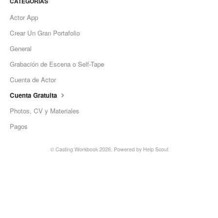
CATEGORÍAS
Actor App
Crear Un Gran Portafolio
General
Grabación de Escena o Self-Tape
Cuenta de Actor
Cuenta Gratuita
Photos, CV y Materiales
Pagos
©
Casting Workbook
2026.
Powered by
Help Scout